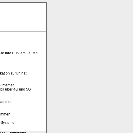
b Sie Ihre EDV am Laufen
ation zu tun hat.
 Internet
bil über 4G und 5G
grammen
rammen
V-Systeme