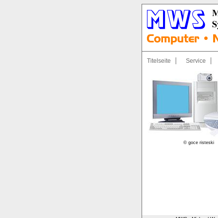
Titelseite
Service
© goce risteski